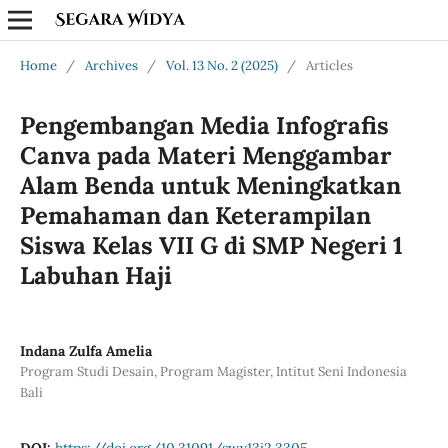
Home
/
Archives
/
Vol. 13 No. 2 (2025)
/
Articles
Pengembangan Media Infografis
Canva pada Materi Menggambar
Alam Benda untuk Meningkatkan
Pemahaman dan Keterampilan
Siswa Kelas VII G di SMP Negeri 1
Labuhan Haji
Indana Zulfa Amelia
Program Studi Desain, Program Magister, Intitut Seni Indonesia
Bali
DOI:
https://doi.org/10.31091/sw.v13i2.3305