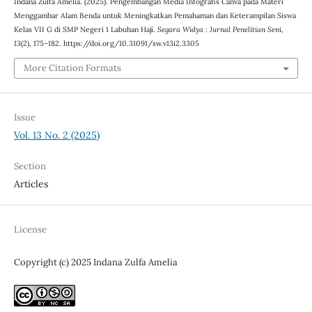
Indana Zulfa Amelia. (2025). Pengembangan Media Infografis Canva pada Materi
Menggambar Alam Benda untuk Meningkatkan Pemahaman dan Keterampilan Siswa
Kelas VII G di SMP Negeri 1 Labuhan Haji.
Segara Widya : Jurnal Penelitian Seni
,
13
(2), 175–182. https://doi.org/10.31091/sw.v13i2.3305
More Citation Formats
Issue
Vol. 13 No. 2 (2025)
Section
Articles
License
Copyright (c) 2025 Indana Zulfa Amelia