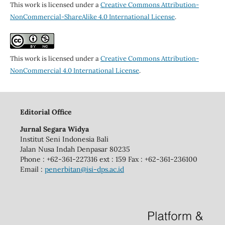
This work is licensed under a
Creative Commons Attribution-
NonCommercial-ShareAlike 4.0 International License
.
This work is licensed under a
Creative Commons Attribution-
NonCommercial 4.0 International License
.
Editorial Office
Jurnal Segara Widya
Institut Seni Indonesia Bali
Jalan Nusa Indah Denpasar 80235
Phone : +62-361-227316 ext : 159 Fax : +62-361-236100
Email :
penerbitan@isi-dps.ac.id