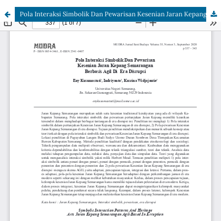
Pola Interaksi Simbolik Dan Pewarisan Kesenian Jaran Kepang Semarangan Berbasis Agil Di Era Disrupsi