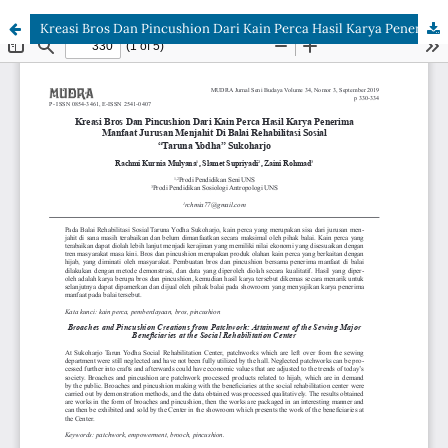
Kreasi Bros Dan Pincushion Dari Kain Perca Hasil Karya Penerima Manfaat Jurusan Menjahit Di Balai Rehabilitasi Sosial â€œTaruna Yodhaâ€ Sukoharjo