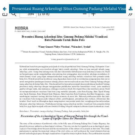
Presentasi Ruang Arkeologi Situs Gunung Padang Melalui Visualisasi Batu Penanda Untuk Buku Foto