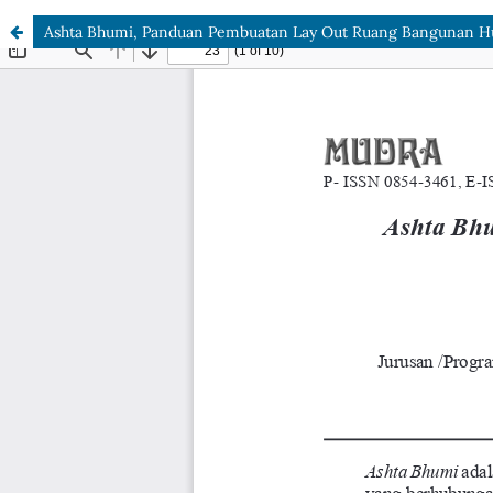
Ashta Bhumi, Panduan Pembuatan Lay Out Ruang Bangunan Hu