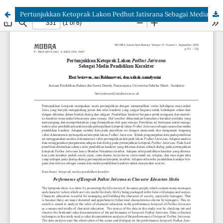
Pertunjukkan Ketoprak Lakon Pedhut Jatisrana Sebagai Media Pendidikan Karakter