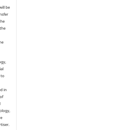
will be
nsfer
the
 the
t
ne
ogy,
ial
 to
d in
of
d
ology,
ve
tiser.