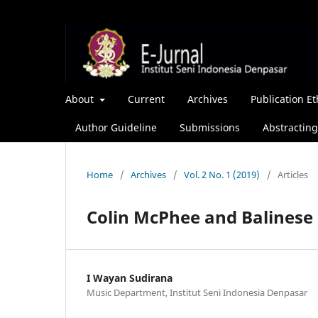
About
Current
Archives
Publication Et
Author Guideline
Submissions
Abstracting
Home
/
Archives
/
Vol. 2 No. 1 (2019)
/
Articles
Colin McPhee and Balinese 
I Wayan Sudirana
Music Department, Institut Seni Indonesia Denpasar