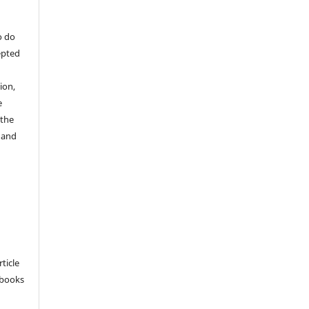
o do
epted
ion,
e
 the
 and
e
rticle
 books