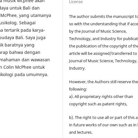
rya musik Mcphee akan
License
daya untuk Bali dan
in McPhee, yang utamanya
The author submits the manuscript t
usikolog. Sebagai
so with the understanding that if acc
a tertarik pada karya-
by the Journal of Music Science,
daya Bali. Saya juga
Technology, and Industry for publicat
k baratnya yang
the publication of the copyright of th
rharap bahwa dengan
article will be assigned/transferred to
 pemahaman dan wawasan
Journal of Music Science, Technology,
an Colin McPhee untuk
Industry.
sikologi pada umumnya.
However, the Authors still reserve th
following:
a). All proprietary rights other than
copyright such as patent rights,
b). The right to use all or part of this a
in future works of our own such as in
and lectures.