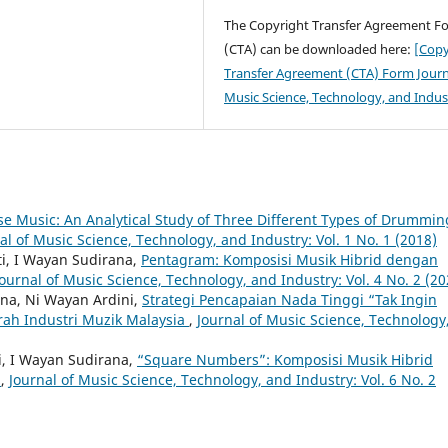
The Copyright Transfer Agreement F
(CTA) can be downloaded here:
[Copy
Transfer Agreement (CTA) Form Journ
Music Science, Technology, and Indu
se Music: An Analytical Study of Three Different Types of Drummin
al of Music Science, Technology, and Industry: Vol. 1 No. 1 (2018)
ti, I Wayan Sudirana,
Pentagram: Komposisi Musik Hibrid dengan
Journal of Music Science, Technology, and Industry: Vol. 4 No. 2 (20
na, Ni Wayan Ardini,
Strategi Pencapaian Nada Tinggi “Tak Ingin
rah Industri Muzik Malaysia
,
Journal of Music Science, Technology
i, I Wayan Sudirana,
“Square Numbers”: Komposisi Musik Hibrid
i
,
Journal of Music Science, Technology, and Industry: Vol. 6 No. 2