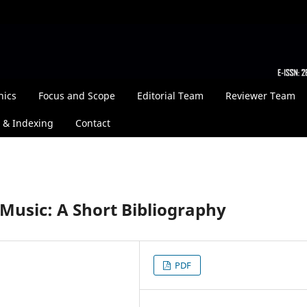
hics
Focus and Scope
Editorial Team
Reviewer Team
 & Indexing
Contact
Music: A Short Bibliography
PDF