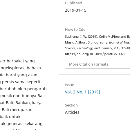
Published
2019-01-15
How to Cite
Sudirana, I. W. (2019). Colin McPhee and B
Music: A Short Bibliography.
Journal of Mus
Science, Technology, and Industry
,
2
(1), 37–48
https://doi.org/10.31091/jomsti.v2i1.603
ser berbakat yang
More Citation Formats
ngeksplorasi bahasa
ia barat yang akan
persis sama seperti
Issue
 berubah oleh pengaruh
Vol. 2 No. 1 (2019)
 musik dan budaya Bali
t Bali. Bahkan, karya
Section
a Bali merupakan
Articles
 baik untuk
uk generasi sekarang