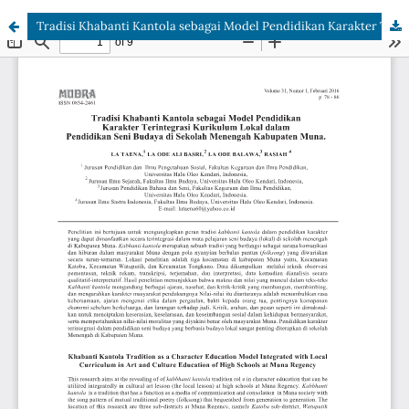
Tradisi Khabanti Kantola sebagai Model Pendidikan Karakter Terintegrasi Kurikulum Lokal dalam Pendidikan Seni Budaya di Sekolah Menengah Kabupaten Mona