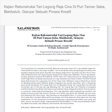
Return
Kajian Rekonstruksi Tari Legong Raja Cina Di Puri Taman Saba,
to
Blahbatuh, Gianyar Sebuah Proses Kreatif
Article
Details
Do
Do
P